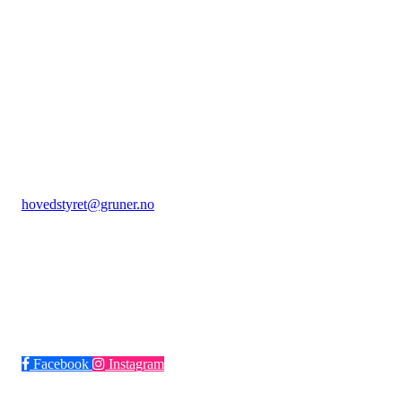
Grüner idrettslag
Falsens gate 21, 0506 Oslo
Org. nr.: 982 268 974
+ 47 22374247
hovedstyret@gruner.no
Bli medlem i klubben!
Trykk her for innmelding
Facebook
Instagram