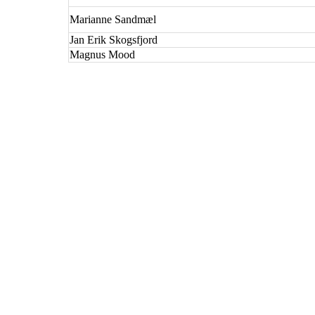
Marianne Sandmæl
Jan Erik Skogsfjord
Magnus Mood
Grüner idrettslag
Falsens gate 21, 0506 Oslo
Org. nr.: 982 268 974
+ 47 22374247