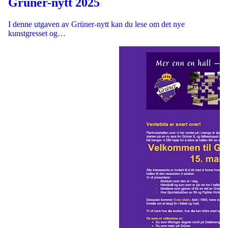
Grüner-nytt 2025
I denne utgaven av Grüner-nytt kan du lese om det nye
kunstgresset og…