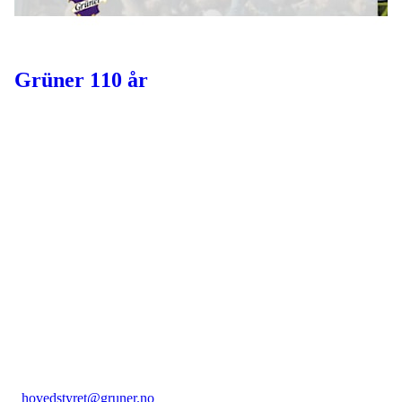
Grüner 110 år
Grüner idrettslag
Falsens gate 21, 0506 Oslo
Org. nr.: 982 268 974
+ 47 22374247
hovedstyret@gruner.no