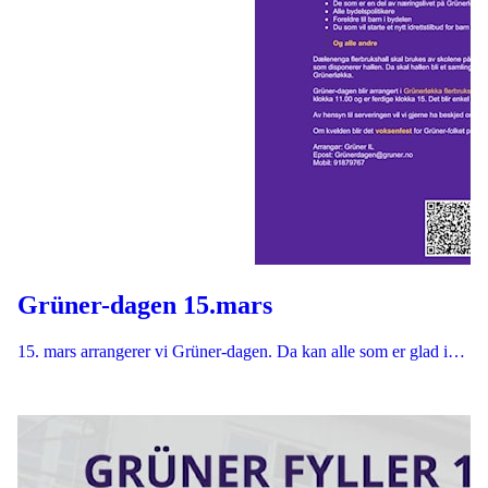
Grüner-dagen 15.mars
15. mars arrangerer vi Grüner-dagen. Da kan alle som er glad i…