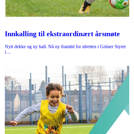
Innkalling til ekstraordinært årsmøte
Nytt dekke og ny hall. Nå ny framtid for idretten i Grüner Styret
i…