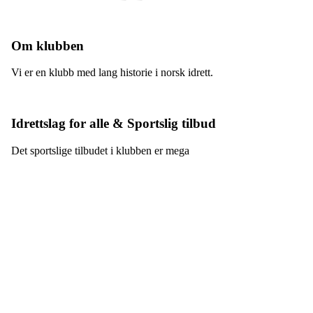
Om klubben
Vi er en klubb med lang historie i norsk idrett.
Idrettslag for alle & Sportslig tilbud
Det sportslige tilbudet i klubben er mega
Grüner idrettslag
Falsens gate 21, 0506 Oslo
Org. nr.: 982 268 974